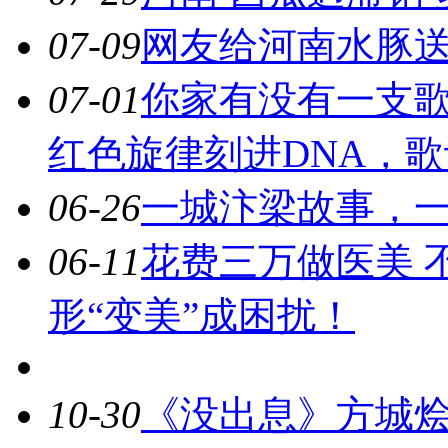
07-09
网友给河南水豚送
07-01
你家有没有一支
红色旋律刻进DNA，
06-26
一城汴梁故事，
06-11
花费三万做医美 
形“变美”成困扰！
10-30
《没出息》方城