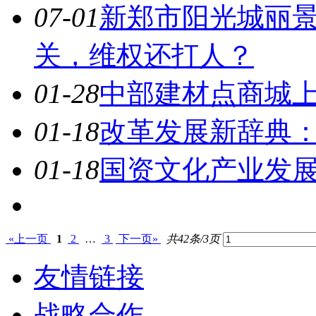
07-01
新郑市阳光城丽景
关，维权还打人？
01-28
中部建材点商城
01-18
改革发展新辞典
01-18
国资文化产业发
«上一页
1
2
…
3
下一页»
共42条/3页
友情链接
战略合作