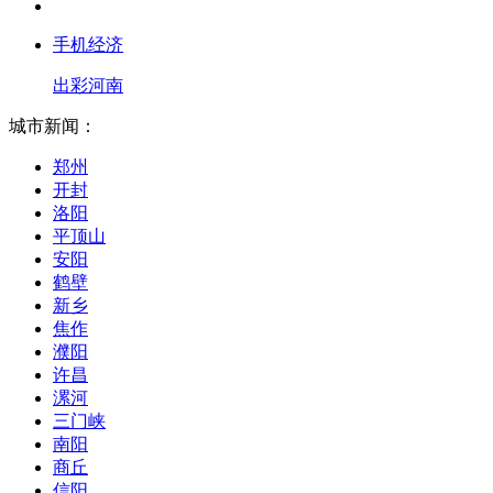
手机经济
出彩河南
城市新闻：
郑州
开封
洛阳
平顶山
安阳
鹤壁
新乡
焦作
濮阳
许昌
漯河
三门峡
南阳
商丘
信阳