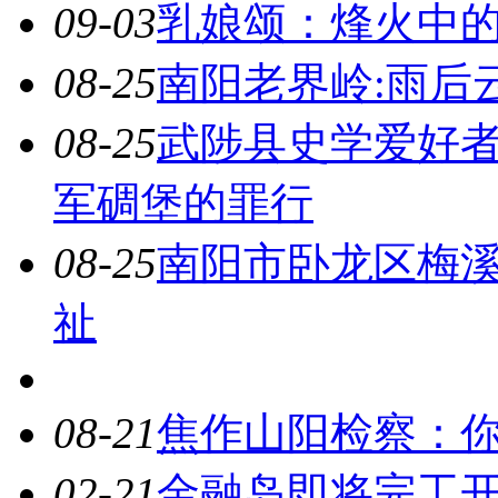
09-03
乳娘颂：烽火中
08-25
南阳老界岭:雨后
08-25
武陟县史学爱好
军碉堡的罪行
08-25
南阳市卧龙区梅溪
祉
08-21
焦作山阳检察：
02-21
金融岛即将完工开