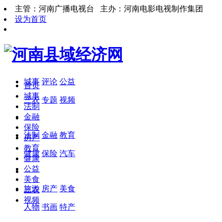
主管：河南广播电视台 主办：河南电影电视制作集团
设为首页
城事
评论
公益
首页
城事
三农
专题
视频
法制
金融
保险
法制
金融
教育
房产
教育
健康
保险
汽车
健康
公益
美食
旅游
房产
美食
三农
视频
人物
书画
特产