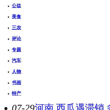
公益
美食
三农
评论
专题
汽车
人物
书画
特产
07-29
河南 西瓜遇滞销